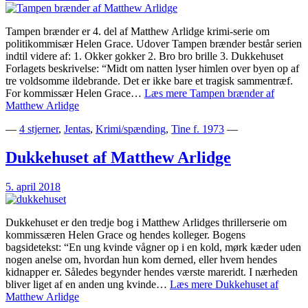
Tampen brænder er 4. del af Matthew Arlidge krimi-serie om
politikommisær Helen Grace. Udover Tampen brænder består serien
indtil videre af: 1. Okker gokker 2. Bro bro brille 3. Dukkehuset
Forlagets beskrivelse: “Midt om natten lyser himlen over byen op af
tre voldsomme ildebrande. Det er ikke bare et tragisk sammentræf.
For kommissær Helen Grace…
Læs mere
Tampen brænder af
Matthew Arlidge
—
4 stjerner
,
Jentas
,
Krimi/spænding
,
Tine f. 1973
—
Dukkehuset af Matthew Arlidge
5. april 2018
Dukkehuset er den tredje bog i Matthew Arlidges thrillerserie om
kommissæren Helen Grace og hendes kolleger. Bogens
bagsidetekst: “En ung kvinde vågner op i en kold, mørk kæder uden
nogen anelse om, hvordan hun kom derned, eller hvem hendes
kidnapper er. Således begynder hendes værste mareridt. I nærheden
bliver liget af en anden ung kvinde…
Læs mere
Dukkehuset af
Matthew Arlidge