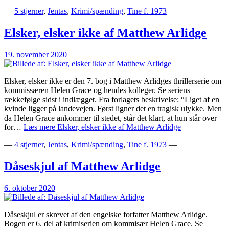
—
5 stjerner
,
Jentas
,
Krimi/spænding
,
Tine f. 1973
—
Elsker, elsker ikke af Matthew Arlidge
19. november 2020
Elsker, elsker ikke er den 7. bog i Matthew Arlidges thrillerserie om
kommissæren Helen Grace og hendes kolleger. Se seriens
rækkefølge sidst i indlægget. Fra forlagets beskrivelse: “Liget af en
kvinde ligger på landevejen. Først ligner det en tragisk ulykke. Men
da Helen Grace ankommer til stedet, står det klart, at hun står over
for…
Læs mere
Elsker, elsker ikke af Matthew Arlidge
—
4 stjerner
,
Jentas
,
Krimi/spænding
,
Tine f. 1973
—
Dåseskjul af Matthew Arlidge
6. oktober 2020
Dåseskjul er skrevet af den engelske forfatter Matthew Arlidge.
Bogen er 6. del af krimiserien om kommisær Helen Grace. Se