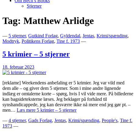
Om Bech’s Books
Stjerner
Tag:
Matthew Arlidge
Bogblog – Vi ♥ Bøger
Bech's Books
—
5 stjerner
,
Gutkind Forlag
,
Gyldendal
,
Jentas
,
Krimi/spænding
,
Modtryk
,
Politikens Forlag
,
Tine f. 1973
—
5 krimier – 5 stjerner
18. februar 2023
[reklame] Weekendens anbefaling er 5 krimier. Jeg var vild med
dem alle – og giver dem 5 stjerner. Som i mine andre lignende
indlæg er omtalerne korte – spørg, hvis I vil vide mere. På billederne
kan bagsideteksterne læses. Jeg beklager på forhånd til
synshandicappede, jeg kan desværre ikke nå mere end jeg gør pt. –
men…
Læs mere
5 krimier – 5 stjerner
—
4 stjerner
,
Gads Forlag
,
Jentas
,
Krimi/spænding
,
People's
,
Tine f.
1973
—