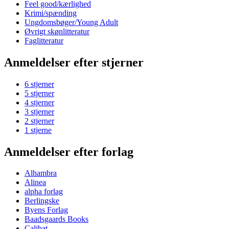
Feel good/kærlighed
Krimi/spænding
Ungdomsbøger/Young Adult
Øvrigt skønlitteratur
Faglitteratur
Anmeldelser efter stjerner
6 stjerner
5 stjerner
4 stjerner
3 stjerner
2 stjerner
1 stjerne
Anmeldelser efter forlag
Alhambra
Alinea
alpha forlag
Berlingske
Byens Forlag
Baadsgaards Books
Calibat