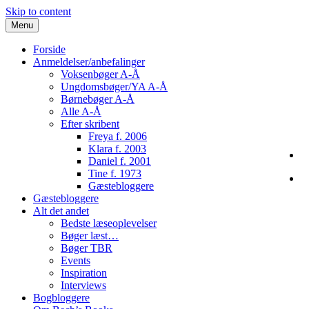
Skip to content
Menu
Forside
Anmeldelser/anbefalinger
Voksenbøger A-Å
Ungdomsbøger/YA A-Å
Børnebøger A-Å
Alle A-Å
Efter skribent
Freya f. 2006
Klara f. 2003
Daniel f. 2001
Tine f. 1973
Gæstebloggere
Gæstebloggere
Alt det andet
Bedste læseoplevelser
Bøger læst…
Bøger TBR
Events
Inspiration
Interviews
Bogbloggere