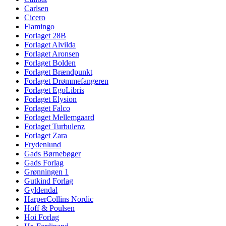
Carlsen
Cicero
Flamingo
Forlaget 28B
Forlaget Alvilda
Forlaget Aronsen
Forlaget Bolden
Forlaget Brændpunkt
Forlaget Drømmefangeren
Forlaget EgoLibris
Forlaget Elysion
Forlaget Falco
Forlaget Mellemgaard
Forlaget Turbulenz
Forlaget Zara
Frydenlund
Gads Børnebøger
Gads Forlag
Grønningen 1
Gutkind Forlag
Gyldendal
HarperCollins Nordic
Hoff & Poulsen
Hoi Forlag