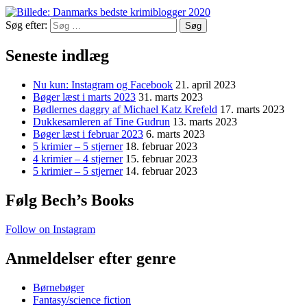
Søg efter:
Seneste indlæg
Nu kun: Instagram og Facebook
21. april 2023
Bøger læst i marts 2023
31. marts 2023
Bødlernes daggry af Michael Katz Krefeld
17. marts 2023
Dukkesamleren af Tine Gudrun
13. marts 2023
Bøger læst i februar 2023
6. marts 2023
5 krimier – 5 stjerner
18. februar 2023
4 krimier – 4 stjerner
15. februar 2023
5 krimier – 5 stjerner
14. februar 2023
Følg Bech’s Books
Follow on Instagram
Anmeldelser efter genre
Børnebøger
Fantasy/science fiction