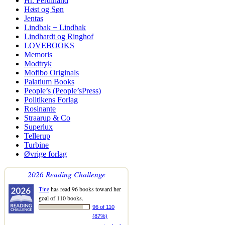
Hr. Ferdinand
Høst og Søn
Jentas
Lindbak + Lindbak
Lindhardt og Ringhof
LOVEBOOKS
Memoris
Modtryk
Mofibo Originals
Palatium Books
People’s (People’sPress)
Politikens Forlag
Rosinante
Straarup & Co
Superlux
Tellerup
Turbine
Øvrige forlag
2026 Reading Challenge
Tine
has read 96 books toward her
goal of 110 books.
96 of 110
(87%)