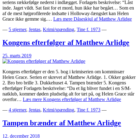
seriens rækkefølge nederst i indlægget. Forlagets beskrivelse: “Låst
inde. Jaget vildt. Sat fast for et mord, hun ikke har begået… Som en
af de mest højprofilerede indsatte i Holloway-fængslet kan Helen
Grace ikke gemme sig.…
Læs mere
Dåseskjul af Matthew Arlidge
—
5 stjerner
,
Jentas
,
Krimi/spænding
,
Tine f. 1973
—
Kongens efterfølger af Matthew Arlidge
25. marts 2019
Kongens efterfølger er den 5. bog i krimiserien om kommissær
Helen Grace. Serien er skrevet af Matthew Arlidge. 1. Okker gokker
2. Bro bro brille 3. Dukkehuset 4. Tampen brænder 5. Kongens
efterfølger Forlagets beskrivelse: “Da et lig bliver fundet i en S/M-
natklub, kommer døden pludselig alt for tæt på, og Helen Grace står
overfor…
Læs mere
Kongens efterfølger af Matthew Arlidge
—
4 stjerner
,
Jentas
,
Krimi/spænding
,
Tine f. 1973
—
Tampen brænder af Matthew Arlidge
12. december 2018