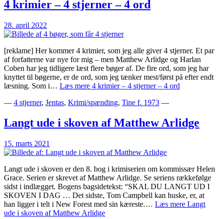
4 krimier – 4 stjerner – 4 ord
28. april 2022
[reklame] Her kommer 4 krimier, som jeg alle giver 4 stjerner. Et par
af forfatterne var nye for mig – men Matthew Arlidge og Harlan
Coben har jeg tidligere læst flere bøger af. De fire ord, som jeg har
knyttet til bøgerne, er de ord, som jeg tænker mest/først på efter endt
læsning. Som i…
Læs mere
4 krimier – 4 stjerner – 4 ord
—
4 stjerner
,
Jentas
,
Krimi/spænding
,
Tine f. 1973
—
Langt ude i skoven af Matthew Arlidge
15. marts 2021
Langt ude i skoven er den 8. bog i krimiserien om kommissær Helen
Grace. Serien er skrevet af Matthew Arlidge. Se seriens rækkefølge
sidst i indlægget. Bogens bagsidetekst: “SKAL DU LANGT UD I
SKOVEN I DAG … Det sidste, Tom Campbell kan huske, er, at
han ligger i telt i New Forest med sin kæreste.…
Læs mere
Langt
ude i skoven af Matthew Arlidge