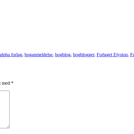
alpha forlag
,
boganmeldelse
,
bogblog
,
bogblogger
,
Forlaget Elysion
,
F
et med
*