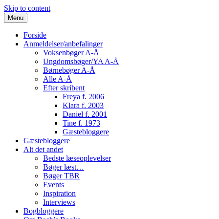
Skip to content
Menu
Forside
Anmeldelser/anbefalinger
Voksenbøger A-Å
Ungdomsbøger/YA A-Å
Børnebøger A-Å
Alle A-Å
Efter skribent
Freya f. 2006
Klara f. 2003
Daniel f. 2001
Tine f. 1973
Gæstebloggere
Gæstebloggere
Alt det andet
Bedste læseoplevelser
Bøger læst…
Bøger TBR
Events
Inspiration
Interviews
Bogbloggere