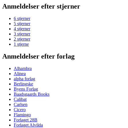
Anmeldelser efter stjerner
6 stjerner
5 stjerner
4 stjerner
3 stjerner
2 stjerner
1 stjerne
Anmeldelser efter forlag
Alhambra
Alinea
alpha forlag
Berlingske
Byens Forlag
Baadsgaards Books
Calibat
Carlsen
Cicero
Flamingo
Forlaget 28B
Forlaget Alvilda