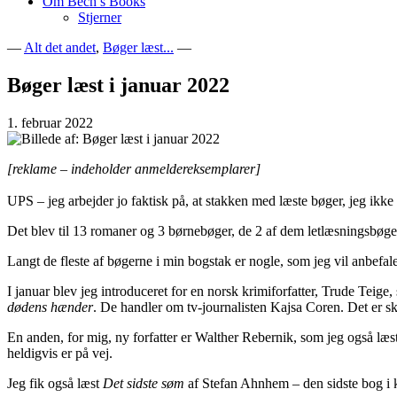
Om Bech’s Books
Stjerner
—
Alt det andet
,
Bøger læst...
—
Bogblog – Vi ♥ Bøger
Bech's Books
Bøger læst i januar 2022
1. februar 2022
[reklame – indeholder anmeldereksemplarer]
UPS – jeg arbejder jo faktisk på, at stakken med læste bøger, jeg ikke 
Det blev til 13 romaner og 3 børnebøger, de 2 af dem letlæsningsbøger
Langt de fleste af bøgerne i min bogstak er nogle, som jeg vil anbefal
I januar blev jeg introduceret for en norsk krimiforfatter, Trude Teig
dødens hænder
. De handler om tv-journalisten Kajsa Coren. Det er sk
En anden, for mig, ny forfatter er Walther Rebernik, som jeg også læs
heldigvis er på vej.
Jeg fik også læst
Det sidste søm
af Stefan Ahnhem – den sidste bog i kr