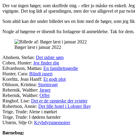
Der var ingen bøger, som skuffede mig – eller jo måske en enkelt. Je
vigtigste. Det tog lidt af spændingen, men der var alligevel et par tw
Som altid kan der under billedet ses en liste med de bøger, som jeg fi
Nogle af bøgerne er tilsendt fra forlagene til anmeldelse. Tak for dem.
Bøger læst i januar 2022
Ahnhem, Stefan:
Det sidste søm
Coben, Hunter:
Jeg finder dig
Edvardsson, Mattias:
En familietragedie
Hunter, Cara:
Blindt raseri
Korelitz, Jean Hanff:
Et godt plot
Ohlsson, Kristina:
Stormvagt
Rebernik, Walther:
Jæger
Rebernik, Walther:
Offer
Ringhof, Lise:
Det er de oprørske der svigter
Robertson, Annie:
Det lille hotel i Lobster Bay
Teige, Trude: Alene i mørket
Teige, Trude: I dødens hænder
Ulstein, Silje O:
Krybdyrsmemoirer
Børnebog: