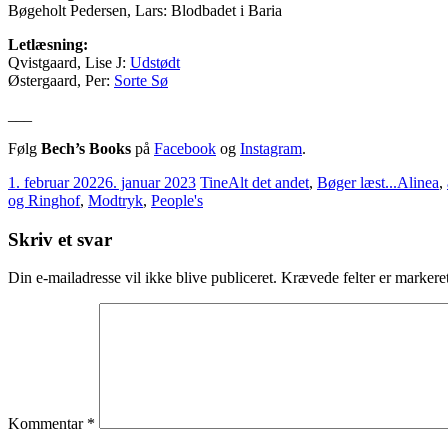
Bøgeholt Pedersen, Lars: Blodbadet i Baria
Letlæsning:
Qvistgaard, Lise J:
Udstødt
Østergaard, Per:
Sorte Sø
___
Følg
Bech’s Books
på
Facebook
og
Instagram
.
1. februar 2022
6. januar 2023
Tine
Alt det andet
,
Bøger læst...
Alinea
,
og Ringhof
,
Modtryk
,
People's
Skriv et svar
Din e-mailadresse vil ikke blive publiceret.
Krævede felter er marker
Kommentar
*