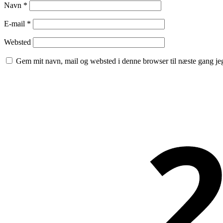
Navn
*
E-mail
*
Websted
Gem mit navn, mail og websted i denne browser til næste gang j