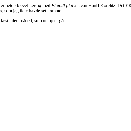
g er netop blevet færdig med
Et godt plot
af Jean Hanff Korelitz. Det ER
ists, som jeg ikke havde set komme.
k læst i den måned, som netop er gået.