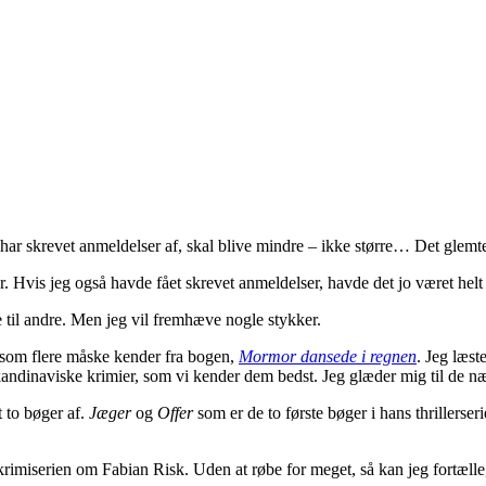
har skrevet anmeldelser af, skal blive mindre – ikke større… Det glemte j
. Hvis jeg også havde fået skrevet anmeldelser, havde det jo været helt 
e til andre. Men jeg vil fremhæve nogle stykker.
e, som flere måske kender fra bogen,
Mormor dansede i regnen
. Jeg læst
andinaviske krimier, som vi kender dem bedst. Jeg glæder mig til de næs
t to bøger af.
Jæger
og
Offer
som er de to første bøger i hans thrillerser
imiserien om Fabian Risk. Uden at røbe for meget, så kan jeg fortælle, 