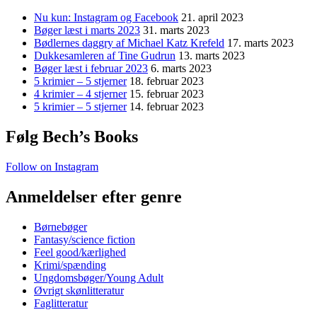
Nu kun: Instagram og Facebook
21. april 2023
Bøger læst i marts 2023
31. marts 2023
Bødlernes daggry af Michael Katz Krefeld
17. marts 2023
Dukkesamleren af Tine Gudrun
13. marts 2023
Bøger læst i februar 2023
6. marts 2023
5 krimier – 5 stjerner
18. februar 2023
4 krimier – 4 stjerner
15. februar 2023
5 krimier – 5 stjerner
14. februar 2023
Følg Bech’s Books
Follow on Instagram
Anmeldelser efter genre
Børnebøger
Fantasy/science fiction
Feel good/kærlighed
Krimi/spænding
Ungdomsbøger/Young Adult
Øvrigt skønlitteratur
Faglitteratur