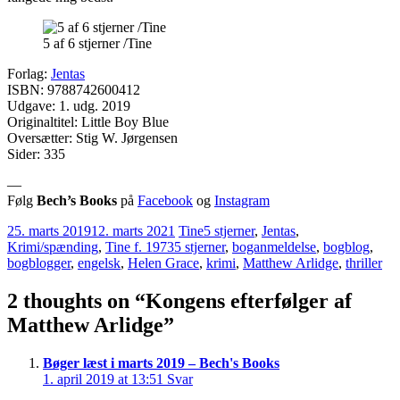
5 af 6 stjerner /Tine
Forlag:
Jentas
ISBN: 9788742600412
Udgave: 1. udg. 2019
Originaltitel: Little Boy Blue
Oversætter: Stig W. Jørgensen
Sider: 335
—
Følg
Bech’s Books
på
Facebook
og
Instagram
25. marts 2019
12. marts 2021
Tine
5 stjerner
,
Jentas
,
Krimi/spænding
,
Tine f. 1973
5 stjerner
,
boganmeldelse
,
bogblog
,
bogblogger
,
engelsk
,
Helen Grace
,
krimi
,
Matthew Arlidge
,
thriller
2 thoughts on “
Kongens efterfølger af
Matthew Arlidge
”
Bøger læst i marts 2019 – Bech's Books
1. april 2019 at 13:51
Svar