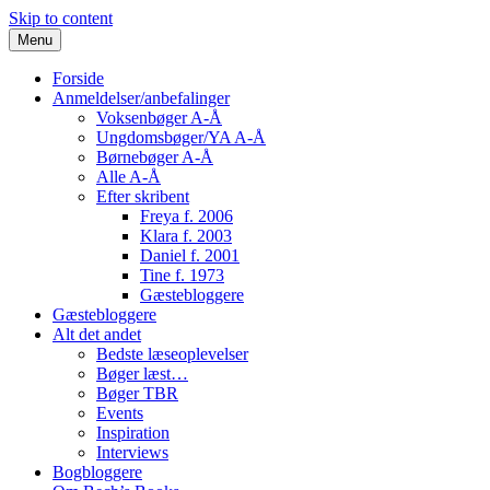
Skip to content
Menu
Forside
Anmeldelser/anbefalinger
Voksenbøger A-Å
Ungdomsbøger/YA A-Å
Børnebøger A-Å
Alle A-Å
Efter skribent
Freya f. 2006
Klara f. 2003
Daniel f. 2001
Tine f. 1973
Gæstebloggere
Gæstebloggere
Alt det andet
Bedste læseoplevelser
Bøger læst…
Bøger TBR
Events
Inspiration
Interviews
Bogbloggere