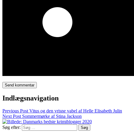
Indlægsnavigation
Previous Post
Vitus og den vrisne vabel af Helle Elisabeth Julin
Next Post
Sommermørke af Stina Jackson
Søg efter: