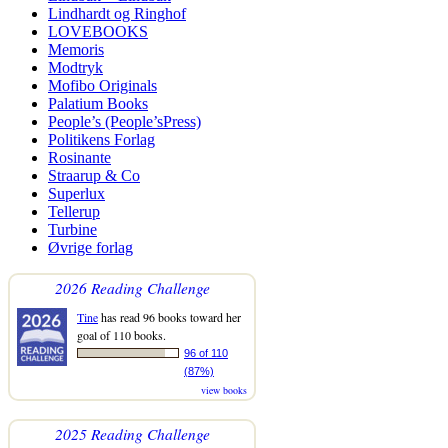
Lindhardt og Ringhof
LOVEBOOKS
Memoris
Modtryk
Mofibo Originals
Palatium Books
People’s (People’sPress)
Politikens Forlag
Rosinante
Straarup & Co
Superlux
Tellerup
Turbine
Øvrige forlag
2026 Reading Challenge
Tine
has read 96 books toward her
goal of 110 books.
96 of 110
(87%)
view books
2025 Reading Challenge