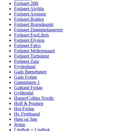
Forlaget 28B
Forlaget Alvilda
Forlaget Aronsen
Forlaget Bolden
Forlaget Brændpunkt
Forlaget Drømmefangeren
Forlaget EgoLibris
Forlaget Elysion
Forlaget Falco
Forlaget Mellemgaard
Forlaget Turbulenz
Forlaget Zara
Frydenlund
Gads Børnebøger
Gads Forlag
Grønningen 1
Gutkind Forlag
Gyldendal
HarperCollins Nordic
Hoff & Poulsen
Hoi Forlag
Hr. Ferdinand
Høst og Søn
Jentas
Lindbak + Lindbak