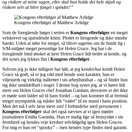
og risikere at miste sagen, eller skal hun holde det hele skjult og
risikere selv at blive fanget i spindet?”
Kongens efterfølger af Matthew Arlidge
Som de foregående bøger i serien er
Kongens efterfølger
en meget
velskrevet og spændende krimi. Plottet er fængende og ikke mindst
barskt. Uden at røbe for meget, så bliver sagerne om de funde lig i
S/M-miljøet meget personlige for Helen Grace. Jeg har i de
foregående bind ønsket at lære Helen Grace lidt bedre at kende, og
det synes jeg lykkes fint i
Kongens efterfølger
.
Selvom jeg jo ikke tidligere har følt, at jeg kender/har kendt Helen
Grace så godt, så er jeg vild med hende som karakter, hun er
viljestærk og virkelig målrettet i sin arbejdsindsat – og så finder hun
sig ikke umiddelbart i noget. I denne bog synes jeg, at vi hører lidt
mere om Helen Graces chef Jonathan Gardam, desværre er det ikke
et møde som falder ud til hans fordel – og han kommer til at fremstå
meget usympatisk og måske lidt “vattet” til en mand i hans position.
Men det må I selv læse mere om! I forbindelse med personerne i
Kongens efterfølger
skal det også nævnes at vi igen møder
journalisten Emilia Garanita. Hun er stadig lige så hensynløs i sin
fremfærd og hendes veje krydser selvfølgelig igen Helen Graces.
For mig er hun ret “spooky” – men hendes type findes med garanti.