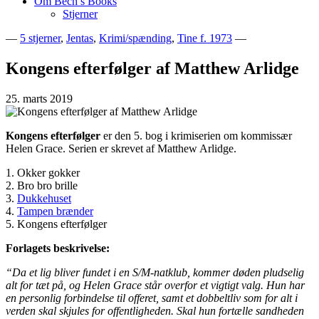
Om Bech’s Books
Stjerner
—
5 stjerner
,
Jentas
,
Krimi/spænding
,
Tine f. 1973
—
Bogblog – Vi ♥ Bøger
Bech's Books
Kongens efterfølger af Matthew Arlidge
25. marts 2019
Kongens efterfølger
er den 5. bog i krimiserien om kommissær
Helen Grace. Serien er skrevet af Matthew Arlidge.
1. Okker gokker
2. Bro bro brille
3.
Dukkehuset
4.
Tampen brænder
5. Kongens efterfølger
Forlagets beskrivelse:
“Da et lig bliver fundet i en S/M-natklub, kommer døden pludselig
alt for tæt på, og Helen Grace står overfor et vigtigt valg. Hun har
en personlig forbindelse til offeret, samt et dobbeltliv som for alt i
verden skal skjules for offentligheden. Skal hun fortælle sandheden