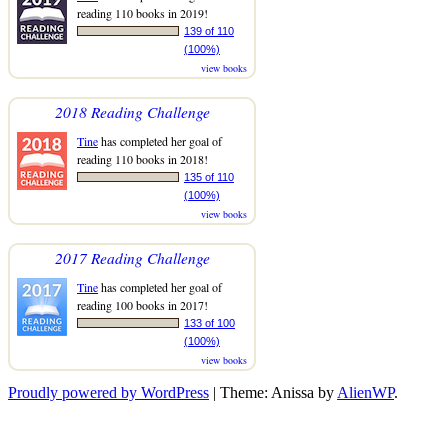
reading 110 books in 2019!
139 of 110
(100%)
view books
2018 Reading Challenge
Tine
has completed her goal of
reading 110 books in 2018!
135 of 110
(100%)
view books
2017 Reading Challenge
Tine
has completed her goal of
reading 100 books in 2017!
133 of 100
(100%)
view books
Proudly powered by WordPress
|
Theme: Anissa by
AlienWP
.