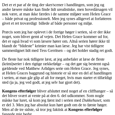
Det er et par af de ting der sker/scener i handlingen, som jeg og
andre læsere måske kan finde lidt urealistiske, men hovedårsagen vil
nok være, at man ikke færdes i de samme miljøer som Helen Grace
– både privat og professionelt. Men jeg synes alligevel at forfatteren
givet et ret troværdigt billede af både personer og miljø.
Præcis som jeg har oplevet i de forrige bøger i serien, så er der ikke
noget, som bliver gemt af vejen. Det Helen Grace kommer ud for,
det er også hvad vi som læsere hører om. Altså serien hører ikke til
blandt de “blideste” krimier man kan læse. Jeg har vist tidligere
sammenlignet lidt med Tess Gerritsen – og det holder stadig ret godt.
De fleste har nok tidligere læst, at jeg anbefaler at læse de fleste
(krimi)serier i den rigtige rækkefølge – og det gør sig bestemt også
gældende ved Matthew Arlidges serie om Helen Grace. Jeg synes,
at Helen Graces baggrund og historie er så stor en del af handlingen
i serien, at man går glip af alt for meget, hvis man starter et tilfældigt
sted (ja ja, jeg ved godt, at jeg selv har gjort det).
Kongens efterfølger
bliver afsluttet med noget af en cliffhanger – så
det bliver svært at vente på at den 6. del udkommer. Som nogle
måske har luret, så kom jeg først ind i serien med
Dukkehuset
, som
er del 3. Men jeg har absolut kun hørt godt om de to første bøger.
Men af de tre sidste, så tror jeg faktisk at
Kongens efterfølger
fangede mig bedst.