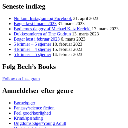
Seneste indlæg
Nu kun: Instagram og Facebook
21. april 2023
Bøger læst i marts 2023
31. marts 2023
Bødlernes daggry af Michael Katz Krefeld
17. marts 2023
Dukkesamleren af Tine Gudrun
13. marts 2023
Bøger læst i februar 2023
6. marts 2023
5 krimier – 5 stjerner
18. februar 2023
4 krimier – 4 stjerner
15. februar 2023
5 krimier – 5 stjerner
14. februar 2023
Følg Bech’s Books
Follow on Instagram
Anmeldelser efter genre
Børnebøger
Fantasy/science fiction
Feel good/kærlighed
Krimi/spænding
Ungdomsbøger/Young Adult