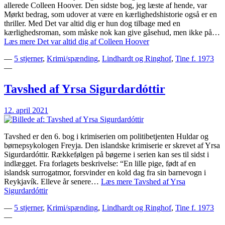
allerede Colleen Hoover. Den sidste bog, jeg læste af hende, var
Mørkt bedrag, som udover at være en kærlighedshistorie også er en
thriller. Med Det var altid dig er hun dog tilbage med en
kærlighedsroman, som måske nok kan give gåsehud, men ikke på…
Læs mere
Det var altid dig af Colleen Hoover
—
5 stjerner
,
Krimi/spænding
,
Lindhardt og Ringhof
,
Tine f. 1973
—
Tavshed af Yrsa Sigurdardóttir
12. april 2021
Tavshed er den 6. bog i krimiserien om politibetjenten Huldar og
børnepsykologen Freyja. Den islandske krimiserie er skrevet af Yrsa
Sigurdardóttir. Rækkefølgen på bøgerne i serien kan ses til sidst i
indlægget. Fra forlagets beskrivelse: “En lille pige, født af en
islandsk surrogatmor, forsvinder en kold dag fra sin barnevogn i
Reykjavík. Elleve år senere…
Læs mere
Tavshed af Yrsa
Sigurdardóttir
—
5 stjerner
,
Krimi/spænding
,
Lindhardt og Ringhof
,
Tine f. 1973
—