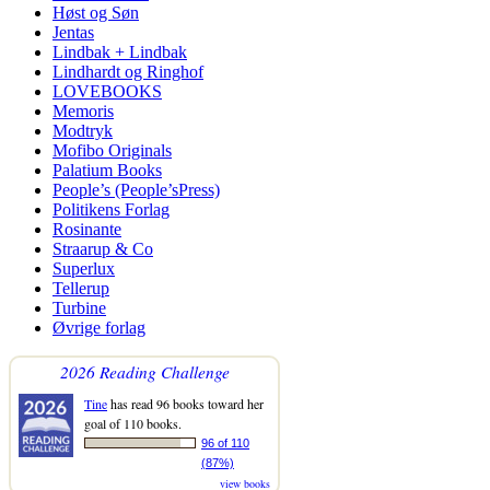
Høst og Søn
Jentas
Lindbak + Lindbak
Lindhardt og Ringhof
LOVEBOOKS
Memoris
Modtryk
Mofibo Originals
Palatium Books
People’s (People’sPress)
Politikens Forlag
Rosinante
Straarup & Co
Superlux
Tellerup
Turbine
Øvrige forlag
2026 Reading Challenge
Tine
has read 96 books toward her
goal of 110 books.
96 of 110
(87%)
view books