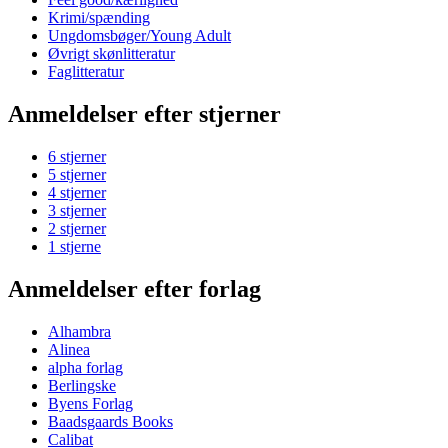
Krimi/spænding
Ungdomsbøger/Young Adult
Øvrigt skønlitteratur
Faglitteratur
Anmeldelser efter stjerner
6 stjerner
5 stjerner
4 stjerner
3 stjerner
2 stjerner
1 stjerne
Anmeldelser efter forlag
Alhambra
Alinea
alpha forlag
Berlingske
Byens Forlag
Baadsgaards Books
Calibat