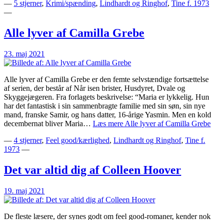
—
5 stjerner
,
Krimi/spænding
,
Lindhardt og Ringhof
,
Tine f. 1973
—
Alle lyver af Camilla Grebe
23. maj 2021
Alle lyver af Camilla Grebe er den femte selvstændige fortsættelse
af serien, der består af Når isen brister, Husdyret, Dvale og
Skyggejægeren. Fra forlagets beskrivelse: “Maria er lykkelig. Hun
har det fantastisk i sin sammenbragte familie med sin søn, sin nye
mand, franske Samir, og hans datter, 16-årige Yasmin. Men en kold
decembernat bliver Maria…
Læs mere
Alle lyver af Camilla Grebe
—
4 stjerner
,
Feel good/kærlighed
,
Lindhardt og Ringhof
,
Tine f.
1973
—
Det var altid dig af Colleen Hoover
19. maj 2021
De fleste læsere, der synes godt om feel good-romaner, kender nok