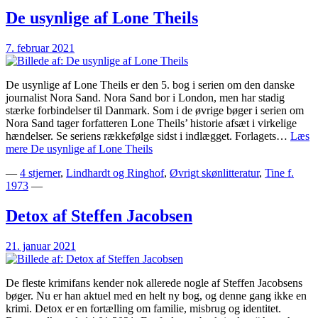
De usynlige af Lone Theils
7. februar 2021
De usynlige af Lone Theils er den 5. bog i serien om den danske
journalist Nora Sand. Nora Sand bor i London, men har stadig
stærke forbindelser til Danmark. Som i de øvrige bøger i serien om
Nora Sand tager forfatteren Lone Theils’ historie afsæt i virkelige
hændelser. Se seriens rækkefølge sidst i indlægget. Forlagets…
Læs
mere
De usynlige af Lone Theils
—
4 stjerner
,
Lindhardt og Ringhof
,
Øvrigt skønlitteratur
,
Tine f.
1973
—
Detox af Steffen Jacobsen
21. januar 2021
De fleste krimifans kender nok allerede nogle af Steffen Jacobsens
bøger. Nu er han aktuel med en helt ny bog, og denne gang ikke en
krimi. Detox er en fortælling om familie, misbrug og identitet.