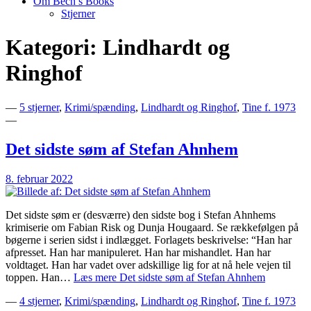
Om Bech’s Books
Stjerner
Kategori:
Lindhardt og
Bogblog – Vi ♥ Bøger
Bech's Books
Ringhof
—
5 stjerner
,
Krimi/spænding
,
Lindhardt og Ringhof
,
Tine f. 1973
—
Det sidste søm af Stefan Ahnhem
8. februar 2022
Det sidste søm er (desværre) den sidste bog i Stefan Ahnhems
krimiserie om Fabian Risk og Dunja Hougaard. Se rækkefølgen på
bøgerne i serien sidst i indlægget. Forlagets beskrivelse: “Han har
afpresset. Han har manipuleret. Han har mishandlet. Han har
voldtaget. Han har vadet over adskillige lig for at nå hele vejen til
toppen. Han…
Læs mere
Det sidste søm af Stefan Ahnhem
—
4 stjerner
,
Krimi/spænding
,
Lindhardt og Ringhof
,
Tine f. 1973