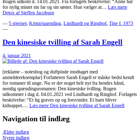
Bogen udkom d. 14.01.2021. Fra forlagets beskrivelse: “Anne har
for nylig mistet sin far og sin søster. Hun vælger at…
Læs mere
Detox af Steffen Jacobsen
—
5 stjerner
,
Krimi/spænding
,
Lindhardt og Ringhof
,
Tine f. 1973
—
Den kinesiske tvilling af Sarah Engell
4. januar 2021
[reklame – notesbog og duftpinde modtaget med
anmeldereksemplar] Forfatteren Sarah Engell er måske bedst kendt
for romaner til unge. Nu er der noget helt nyt fra hendes hånd,
nemlig spændingsromanen: Den kinesiske tvilling. Bogen
udkommer i dag d. 04.01.2021 ved Lindhardt og Ringhof. Forlagets
beskrivelse: “Et lig graves op og forsvinder. Et barn bliver
kidnappet.…
Læs mere
Den kinesiske tvilling af Sarah Engell
Navigation til indlæg
Ældre indlæg
Nyere indlæg