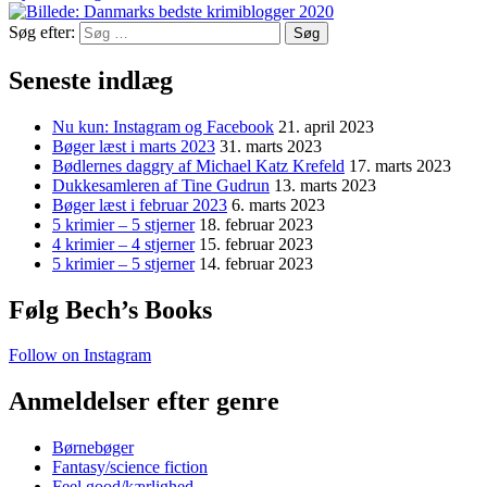
Søg efter:
Seneste indlæg
Nu kun: Instagram og Facebook
21. april 2023
Bøger læst i marts 2023
31. marts 2023
Bødlernes daggry af Michael Katz Krefeld
17. marts 2023
Dukkesamleren af Tine Gudrun
13. marts 2023
Bøger læst i februar 2023
6. marts 2023
5 krimier – 5 stjerner
18. februar 2023
4 krimier – 4 stjerner
15. februar 2023
5 krimier – 5 stjerner
14. februar 2023
Følg Bech’s Books
Follow on Instagram
Anmeldelser efter genre
Børnebøger
Fantasy/science fiction
Feel good/kærlighed