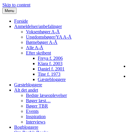
Skip to content
Menu
Forside
Anmeldelser/anbefalinger
Voksenbøger A-Å
Ungdomsbøger/YA A-Å
Børnebøger A-Å
Alle A-Å
Efter skribent
Freya f. 2006
Klara f. 2003
Daniel f. 2001
Tine f. 1973
Gæstebloggere
Gæstebloggere
Alt det andet
Bedste læseoplevelser
Bøger læst…
Bøger TBR
Events
Inspiration
Interviews
Bogbloggere