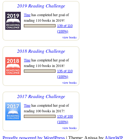
2019 Reading Challenge
Tine
has completed her goal of
reading 110 books in 2019!
139 of 110
(100%)
view books
2018 Reading Challenge
Tine
has completed her goal of
reading 110 books in 2018!
135 of 110
(100%)
view books
2017 Reading Challenge
Tine
has completed her goal of
reading 100 books in 2017!
133 of 100
(100%)
view books
Proudly powered by WordPress
|
Theme: Anissa by
AlienWP
.