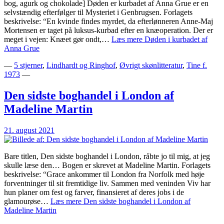
bog, agurk og chokolade] Døden er kurbadet af Anna Grue er en
selvstændig efterfølger til Mysteriet i Genbrugsen. Forlagets
beskrivelse: “En kvinde findes myrdet, da efterlønneren Anne-Maj
Mortensen er taget på luksus-kurbad efter en knæoperation. Der er
meget i vejen: Knæet gør ondt,…
Læs mere
Døden i kurbadet af
Anna Grue
—
5 stjerner
,
Lindhardt og Ringhof
,
Øvrigt skønlitteratur
,
Tine f.
1973
—
Den sidste boghandel i London af
Madeline Martin
21. august 2021
Bare titlen, Den sidste boghandel i London, råbte jo til mig, at jeg
skulle læse den… Bogen er skrevet at Madeline Martin. Forlagets
beskrivelse: “Grace ankommer til London fra Norfolk med høje
forventninger til sit fremtidige liv. Sammen med veninden Viv har
hun planer om fest og farver, finansieret af deres jobs i de
glamourøse…
Læs mere
Den sidste boghandel i London af
Madeline Martin