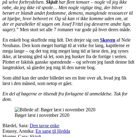
på selve forbrydelsen.
Skjult
har flere temaer – nogle vil jeg ikke
røbe, da jeg ikke vil spoile… Men nogle vigtige ting, der bliver
berørt er blandt andet fordomme, demens, manglende ressourcer til
at hjælpe, hvor behovet er. Og så kan vi ikke komme uden om, at
der er paralleller til sagen om Josef Fritzl (og desværre andre lign.
sager).”
Men stort set alle 7 romaner var gode på hver deres måde.
En enkelt bog skuffede mig lidt. Det drejer sig om
Skoven
af Nele
Neuhaus. Den kom meget hurtigt til at virke for lang, kapitlerne er
mega lange – og det tog mig meget lang tid at læse den, jeg synes
ikke, at læsning gled så let, som jeg husker fra de forrige i serien.
Plottet er faktisk ganske spændende – og selvom jeg fandt denne lidt
langtrukket, så glæder jeg mig til den næste bog.
Som altid kan der under billedet ses en liste over alt, hvad jeg fik
læst i den måned, som netop er gået.
En del af bøgerne er tilsendt fra forlagene til anmeldelse. Tak for
dem.
Bøger læst i november 2020
Blædel, Sara:
Den tavse enke
Estassy, Annika:
En sang til Hedda
Hunter, Cara:
Skjult