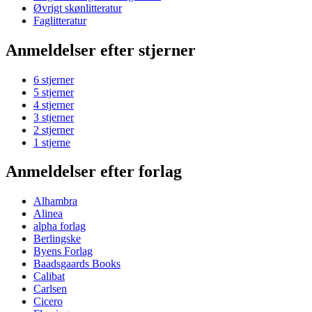
Øvrigt skønlitteratur
Faglitteratur
Anmeldelser efter stjerner
6 stjerner
5 stjerner
4 stjerner
3 stjerner
2 stjerner
1 stjerne
Anmeldelser efter forlag
Alhambra
Alinea
alpha forlag
Berlingske
Byens Forlag
Baadsgaards Books
Calibat
Carlsen
Cicero