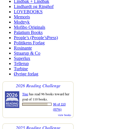
Lindbak + Lindbak
Lindhardt og Ringhof
LOVEBOOKS
Memoris
Modtryk
Mofibo Originals
Palatium Books
People’s (People’sPress)
Politikens Forlag
Rosinante
Straarup & Co
Superlux
Tellerup
Turbine
Øvrige forlag
2026 Reading Challenge
Tine
has read 96 books toward her
goal of 110 books.
96 of 110
(87%)
view books
2025 Reading Challenge