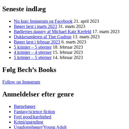
efter:
Seneste indlæg
Nu kun: Instagram og Facebook
21. april 2023
Bøger læst i marts 2023
31. marts 2023
Bødlernes daggry af Michael Katz Krefeld
17. marts 2023
Dukkesamleren af Tine Gudrun
13. marts 2023
Bøger læst i februar 2023
6. marts 2023
5 krimier – 5 stjerner
18. februar 2023
4 krimier – 4 stjerner
15. februar 2023
5 krimier – 5 stjerner
14. februar 2023
Følg Bech’s Books
Follow on Instagram
Anmeldelser efter genre
Børnebøger
Fantasy/science fiction
Feel good/kærlighed
Krimi/spænding
Ungdomsbøger/Young Adult