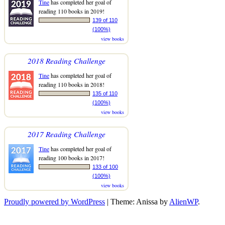
Tine
has completed her goal of
reading 110 books in 2019!
139 of 110
(100%)
view books
2018 Reading Challenge
Tine
has completed her goal of
reading 110 books in 2018!
135 of 110
(100%)
view books
2017 Reading Challenge
Tine
has completed her goal of
reading 100 books in 2017!
133 of 100
(100%)
view books
Proudly powered by WordPress
|
Theme: Anissa by
AlienWP
.