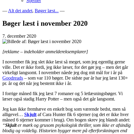
Stjerner
—
Alt det andet
,
Bøger læst...
—
Bogblog – Vi ♥ Bøger
Bech's Books
Bøger læst i november 2020
7. december 2020
[reklame – indeholder anmeldereksemplarer]
I november fik jeg slet ikke læst så meget, som jeg egentlig gerne
ville. Det er ikke fordi, jeg ikke læser, for det gør jeg – men det går
virkeligt langsomt. I november nåede jeg dog mit mål for i år på
Goodreads
– som var 110 bøger. De sidste par år har jeg læst 130+
pr. år og det når jeg bestemt ikke i år.
I forrige måned fik jeg læst 7 romaner og 5 letlæsningsbøger. Vi
læser også stadig Harry Potter – men også det går langsomt.
Jeg kan ikke fremhæve en enkelt bog som værende bedst, men så
alligevel…
Skjult
af Cara Hunter fik 6 stjerner (og det er ikke hver
måned 6 stjerner kommer i brug). Om bogen skrev jeg blandt andet:
“
Skjult
er mørk og grusom psykologisk thriller, som ikke er afsindig
blodig og voldelig. Historien bygger mere på efterforskningen end