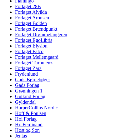
Flamingo
Forlaget 28B
Forlaget Alvilda
Forlaget Aronsen
Forlaget Bolden
Forlaget Brændpunkt
Forlaget Drømmefangeren
Forlaget EgoLibris
Forlaget Elysion
Forlaget Falco
Forlaget Mellemgaard
Forlaget Turbulenz
Forlaget Zara
Frydenlund
Gads Børnebøger
Gads Forlag
Grønningen 1
Gutkind Forlag
Gyldendal
HarperCollins Nordic
Hoff & Poulsen
Hoi Forlag
Hr. Ferdinand
Høst og Søn
Jentas