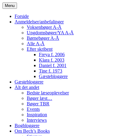
Skip
Menu
to
content
Forside
Anmeldelser/anbefalinger
Voksenbøger A-Å
Ungdomsbøger/YA A-Å
Børnebøger A-Å
Alle A-Å
Efter skribent
Freya f. 2006
Klara f. 2003
Daniel f. 2001
Tine f. 1973
Gæstebloggere
Gæstebloggere
Alt det andet
Bedste læseoplevelser
Bøger læst…
Bøger TBR
Events
Inspiration
Interviews
Bogbloggere
Om Bech’s Books