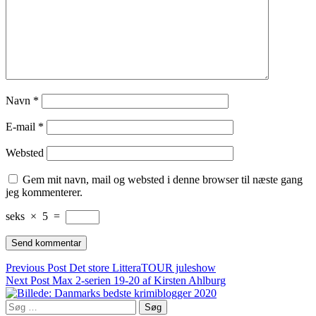
Navn
*
E-mail
*
Websted
Gem mit navn, mail og websted i denne browser til næste gang
jeg kommenterer.
seks
×
5
=
Indlægsnavigation
Previous Post
Det store LitteraTOUR juleshow
Next Post
Max 2-serien 19-20 af Kirsten Ahlburg
Søg