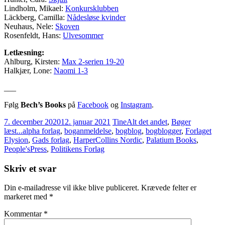
Lindholm, Mikael:
Konkursklubben
Läckberg, Camilla:
Nådesløse kvinder
Neuhaus, Nele:
Skoven
Rosenfeldt, Hans:
Ulvesommer
Letlæsning:
Ahlburg, Kirsten:
Max 2-serien 19-20
Halkjær, Lone:
Naomi 1-3
___
Følg
Bech’s Books
på
Facebook
og
Instagram
.
7. december 2020
12. januar 2021
Tine
Alt det andet
,
Bøger
læst...
alpha forlag
,
boganmeldelse
,
bogblog
,
bogblogger
,
Forlaget
Elysion
,
Gads forlag
,
HarperCollins Nordic
,
Palatium Books
,
People'sPress
,
Politikens Forlag
Skriv et svar
Din e-mailadresse vil ikke blive publiceret.
Krævede felter er
markeret med
*
Kommentar
*