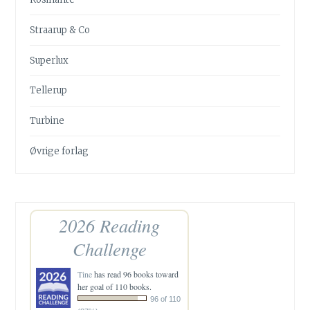
Straarup & Co
Superlux
Tellerup
Turbine
Øvrige forlag
2026 Reading
Challenge
Tine
has read 96 books toward
her goal of 110 books.
96 of 110