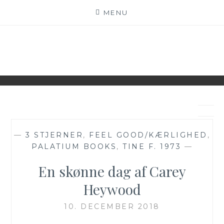
Skip
MENU
to
content
BECH'S BOOKS
BOGBLOG – VI ♥ BØGER
—
3 STJERNER
,
FEEL GOOD/KÆRLIGHED
,
PALATIUM BOOKS
,
TINE F. 1973
—
En skønne dag af Carey
Heywood
10. DECEMBER 2018