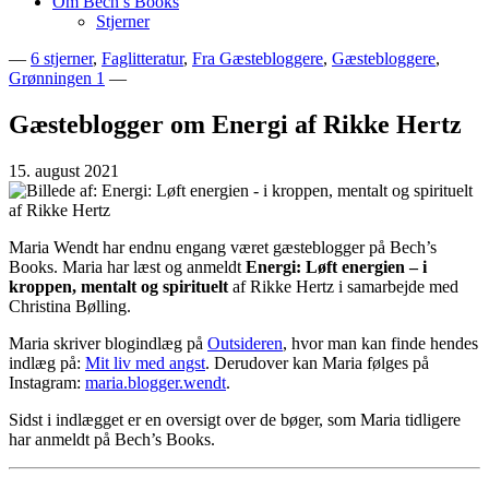
Om Bech’s Books
Stjerner
—
6 stjerner
,
Faglitteratur
,
Fra Gæstebloggere
,
Gæstebloggere
,
Grønningen 1
—
Bogblog – Vi ♥ Bøger
Bech's Books
Gæsteblogger om Energi af Rikke Hertz
15. august 2021
Maria Wendt har endnu engang været gæsteblogger på Bech’s
Books. Maria har læst og anmeldt
Energi: Løft energien – i
kroppen, mentalt og spirituelt
af Rikke Hertz i samarbejde med
Christina Bølling.
Maria skriver blogindlæg på
Outsideren
, hvor man kan finde hendes
indlæg på:
Mit liv med angst
. Derudover kan Maria følges på
Instagram:
maria.blogger.wendt
.
Sidst i indlægget er en oversigt over de bøger, som Maria tidligere
har anmeldt på Bech’s Books.