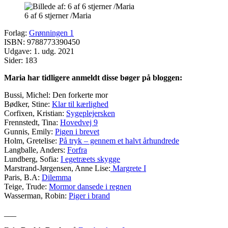
6 af 6 stjerner /Maria
Forlag:
Grønningen 1
ISBN: 9788773390450
Udgave: 1. udg. 2021
Sider: 183
Maria har tidligere anmeldt disse bøger på bloggen:
Bussi, Michel: Den forkerte mor
Bødker, Stine:
Klar til kærlighed
Corfixen, Kristian:
Sygeplejersken
Frennstedt, Tina:
Hovedvej 9
Gunnis, Emily:
Pigen i brevet
Holm, Gretelise:
På tryk – gennem et halvt århundrede
Langballe, Anders:
Forfra
Lundberg, Sofia:
I egetræets skygge
Marstrand-Jørgensen, Anne Lise:
Margrete I
Paris, B.A:
Dilemma
Teige, Trude:
Mormor dansede i regnen
Wasserman, Robin:
Piger i brand
___