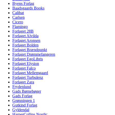
Byens Forlag
Baadsgaards Books
Calibat
Carlsen
Cicero
Flamingo
Forlaget 28B
Forlaget Alvilda
Forlaget Aronsen
Forlaget Bolden
Forlaget Brændpunkt
Forlaget Drømmefangeren
Forlaget EgoLibris
Forlaget Elysion
Forlaget Falco
Forlaget Mellemgaard
Forlaget Turbulenz
Forlaget Zara
Frydenlund
Gads Børnebøger
Gads Forlag
Grønningen 1
Gutkind Forlag
Gyldendal
HarperCollins Nordic