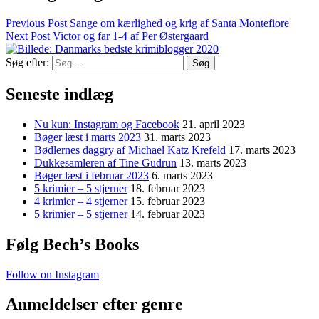
Previous Post
Sange om kærlighed og krig af Santa Montefiore
Next Post
Victor og far 1-4 af Per Østergaard
Søg efter:
Seneste indlæg
Nu kun: Instagram og Facebook
21. april 2023
Bøger læst i marts 2023
31. marts 2023
Bødlernes daggry af Michael Katz Krefeld
17. marts 2023
Dukkesamleren af Tine Gudrun
13. marts 2023
Bøger læst i februar 2023
6. marts 2023
5 krimier – 5 stjerner
18. februar 2023
4 krimier – 4 stjerner
15. februar 2023
5 krimier – 5 stjerner
14. februar 2023
Følg Bech’s Books
Follow on Instagram
Anmeldelser efter genre