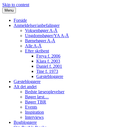
Skip to content
Menu
Forside
Anmeldelser/anbefalinger
Voksenbøger A-Å
Ungdomsbøger/YA A-Å
Børnebøger A-Å
Alle A-Å
Efter skribent
Freya f. 2006
Klara f. 2003
Daniel f. 2001
Tine f. 1973
Gæstebloggere
Gæstebloggere
Alt det andet
Bedste læseoplevelser
Bøger læst…
Bøger TBR
Events
Inspiration
Interviews
Bogbloggere