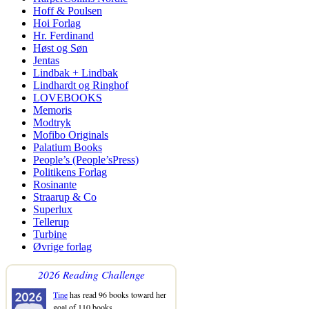
Hoff & Poulsen
Hoi Forlag
Hr. Ferdinand
Høst og Søn
Jentas
Lindbak + Lindbak
Lindhardt og Ringhof
LOVEBOOKS
Memoris
Modtryk
Mofibo Originals
Palatium Books
People’s (People’sPress)
Politikens Forlag
Rosinante
Straarup & Co
Superlux
Tellerup
Turbine
Øvrige forlag
2026 Reading Challenge
Tine
has read 96 books toward her
goal of 110 books.