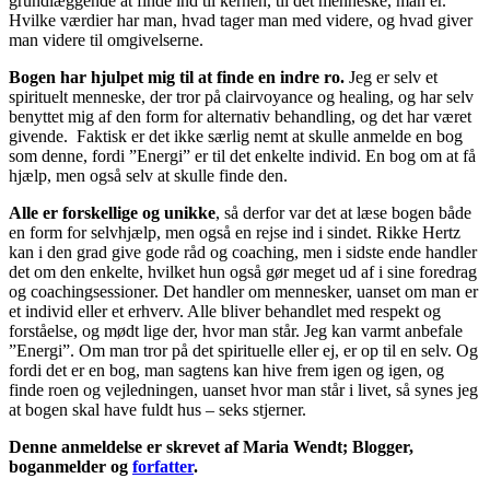
grundlæggende at finde ind til kernen, til det menneske, man er.
Hvilke værdier har man, hvad tager man med videre, og hvad giver
man videre til omgivelserne.
Bogen har hjulpet mig til at finde en indre ro.
Jeg er selv et
spirituelt menneske, der tror på clairvoyance og healing, og har selv
benyttet mig af den form for alternativ behandling, og det har været
givende. Faktisk er det ikke særlig nemt at skulle anmelde en bog
som denne, fordi ”Energi” er til det enkelte individ. En bog om at få
hjælp, men også selv at skulle finde den.
Alle er forskellige og unikke
, så derfor var det at læse bogen både
en form for selvhjælp, men også en rejse ind i sindet. Rikke Hertz
kan i den grad give gode råd og coaching, men i sidste ende handler
det om den enkelte, hvilket hun også gør meget ud af i sine foredrag
og coachingsessioner. Det handler om mennesker, uanset om man er
et individ eller et erhverv. Alle bliver behandlet med respekt og
forståelse, og mødt lige der, hvor man står. Jeg kan varmt anbefale
”Energi”. Om man tror på det spirituelle eller ej, er op til en selv. Og
fordi det er en bog, man sagtens kan hive frem igen og igen, og
finde roen og vejledningen, uanset hvor man står i livet, så synes jeg
at bogen skal have fuldt hus – seks stjerner.
Denne anmeldelse er skrevet af Maria Wendt; Blogger,
boganmelder og
forfatter
.