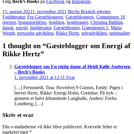
Følg
Bech’s Books
på
Facebook
og
Instagram
.
15. august 2021
1. november 2021
Bechs Books
6 stjerner
,
Faglitteratur
,
Fra Gæstebloggere
,
Gæstebloggere
,
Grønningen 1
6
stjerner
,
boganmeldelse
,
bogblog
,
bogblogger
,
Christina Bølling
,
dansk
,
energi
,
faglitteratur
,
Gæsteblogger
,
Grønningen 1
,
Maria
Wendt
,
personlig udvikling
,
Rikke Hertz
,
selvudvikling
,
spiritualitet
1 thought on “
Gæsteblogger om Energi af
Rikke Hertz
”
Gæsteblogger om En rigtig dame af Heidi Kølle Andersen
– Bech's Books
1. november 2021 at 12:11
Svar
[…] Frennstedt, Tina: Hovedvej 9 Gunnis, Emily: Pigen i
brevet Hertz, Rikke: Energi Holm, Gretelise: På tryk –
gennem et halvt århundrede Langballe, Anders: Forfra
Lundberg, […]
Skriv et svar
Din e-mailadresse vil ikke blive publiceret.
Krævede felter er
markeret med
*