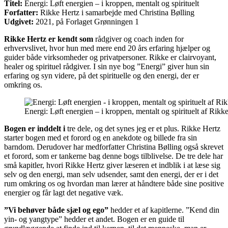
Titel:
Energi: Løft energien – i kroppen, mentalt og spirituelt
Forfatter:
Rikke Hertz i samarbejde med Christina Bølling
Udgivet:
2021, på Forlaget Grønningen 1
Rikke Hertz er kendt som
rådgiver og coach inden for
erhvervslivet, hvor hun med mere end 20 års erfaring hjælper og
guider både virksomheder og privatpersoner. Rikke er clairvoyant,
healer og spirituel rådgiver. I sin nye bog ”Energi” giver hun sin
erfaring og syn videre, på det spirituelle og den energi, der er
omkring os.
Energi: Løft energien – i kroppen, mentalt og spirituelt af Rikk
Bogen er inddelt i
tre dele, og det synes jeg er et plus. Rikke Hertz
starter bogen med et forord og en anekdote og billede fra sin
barndom. Derudover har medforfatter Christina Bølling også skrevet
et forord, som er tankerne bag denne bogs tilblivelse. De tre dele har
små kapitler, hvori Rikke Hertz giver læseren et indblik i at læse sig
selv og den energi, man selv udsender, samt den energi, der er i det
rum omkring os og hvordan man lærer at håndtere både sine positive
energier og får lagt det negative væk.
”Vi behøver både sjæl og ego”
hedder et af kapitlerne. ”Kend din
yin- og yangtype” hedder et andet. Bogen er en guide til