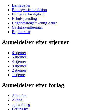
Børnebøger
Fantasy/science fiction
Feel good/kærlighed
Krimi/spænding
Ungdomsbøger/Young Adult
Øvrigt skønlitteratur
Faglitteratur
Anmeldelser efter stjerner
6 stjerner
5 stjerner
4 stjerner
3 stjerner
2 stjerner
1 stjerne
Anmeldelser efter forlag
Alhambra
Alinea
alpha forlag
Berlingske