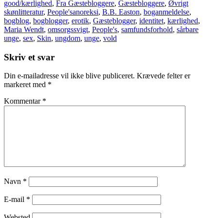
good/kærlighed
,
Fra Gæstebloggere
,
Gæstebloggere
,
Øvrigt
skønlitteratur
,
People's
anoreksi
,
B.B. Easton
,
boganmeldelse
,
bogblog
,
bogblogger
,
erotik
,
Gæsteblogger
,
identitet
,
kærlighed
,
Maria Wendt
,
omsorgssvigt
,
People's
,
samfundsforhold
,
sårbare
unge
,
sex
,
Skin
,
ungdom
,
unge
,
vold
Skriv et svar
Din e-mailadresse vil ikke blive publiceret.
Krævede felter er
markeret med
*
Kommentar
*
Navn
*
E-mail
*
Websted