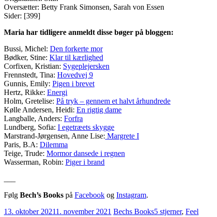
Oversætter: Betty Frank Simonsen, Sarah von Essen
Sider: [399]
Maria har tidligere anmeldt disse bøger på bloggen:
Bussi, Michel:
Den forkerte mor
Bødker, Stine:
Klar til kærlighed
Corfixen, Kristian:
Sygeplejersken
Frennstedt, Tina:
Hovedvej 9
Gunnis, Emily:
Pigen i brevet
Hertz, Rikke:
Energi
Holm, Gretelise:
På tryk – gennem et halvt århundrede
Kølle Andersen, Heidi:
En rigtig dame
Langballe, Anders:
Forfra
Lundberg, Sofia:
I egetræets skygge
Marstrand-Jørgensen, Anne Lise:
Margrete I
Paris, B.A:
Dilemma
Teige, Trude:
Mormor dansede i regnen
Wasserman, Robin:
Piger i brand
___
Følg
Bech’s Books
på
Facebook
og
Instagram
.
13. oktober 2021
1. november 2021
Bechs Books
5 stjerner
,
Feel