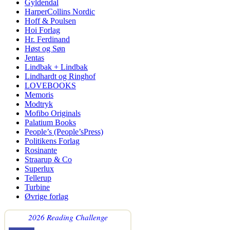
Gyldendal
HarperCollins Nordic
Hoff & Poulsen
Hoi Forlag
Hr. Ferdinand
Høst og Søn
Jentas
Lindbak + Lindbak
Lindhardt og Ringhof
LOVEBOOKS
Memoris
Modtryk
Mofibo Originals
Palatium Books
People’s (People’sPress)
Politikens Forlag
Rosinante
Straarup & Co
Superlux
Tellerup
Turbine
Øvrige forlag
2026 Reading Challenge