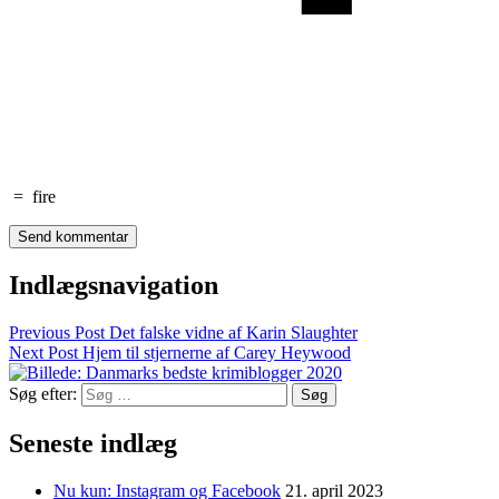
=
fire
Indlægsnavigation
Previous Post
Det falske vidne af Karin Slaughter
Next Post
Hjem til stjernerne af Carey Heywood
Søg efter:
Seneste indlæg
Nu kun: Instagram og Facebook
21. april 2023