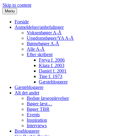
Skip to content
Menu
Forside
Anmeldelser/anbefalinger
Voksenbøger A-Å
Ungdomsbøger/YA A-Å
Børnebøger A-Å
Alle A-Å
Efter skribent
Freya f. 2006
Klara f. 2003
Daniel f. 2001
Tine f. 1973
Gæstebloggere
Gæstebloggere
Alt det andet
Bedste læseoplevelser
Bøger læst…
Bøger TBR
Events
Inspiration
Interviews
Bogbloggere