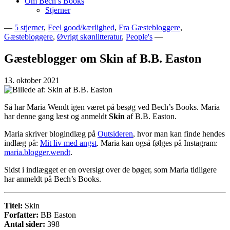
Om Bech’s Books
Stjerner
—
5 stjerner
,
Feel good/kærlighed
,
Fra Gæstebloggere
,
Gæstebloggere
,
Øvrigt skønlitteratur
,
People's
—
Bogblog – Vi ♥ Bøger
Bech's Books
Gæsteblogger om Skin af B.B. Easton
13. oktober 2021
Så har Maria Wendt igen været på besøg ved Bech’s Books. Maria
har denne gang læst og anmeldt
Skin
af B.B. Easton.
Maria skriver blogindlæg på
Outsideren
, hvor man kan finde hendes
indlæg på:
Mit liv med angst
. Maria kan også følges på Instagram:
maria.blogger.wendt
.
Sidst i indlægget er en oversigt over de bøger, som Maria tidligere
har anmeldt på Bech’s Books.
Titel:
Skin
Forfatter:
BB Easton
Antal sider:
398