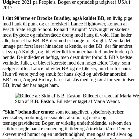
Udgivet:
2021 på People’s. Bogen er oprindeligt udgivet i USA i
2017.
I slut 90’erne er Brooke Bradley, også kaldet BB,
en livlig pige
med hank til punk og er forelsket i Lance Hightower, kongen af
Peach State High School. Ronald ”Knight” McKnight er skolens
mest frygtede og misforståede dreng med hang til vold. Han hader
alle, bortset fra BB. BB derimod er bange for Knight. Men da det
umage par først lærer hinanden at kende, er det BB, der får ændret
sit syn på Knight, og lidt efter lidt kommer han ind under huden på
hende. De indleder et heftigt, men destruktivt forhold. BB’s bedste
veninde, Juliet, er blevet kæreste med den noget ældre Tony, som
sælger stoffer. Lance udnytter BB og de følelser, hun har for ham.
Hun vil være tynd og smuk for hans skyld og udvikler anoreksi.
BB’s ven, August Embry, har sit at slås med, og først for sent indser
BB, hvad der har naget ham.
Skin af B.B. Easton. Billedet er taget af Maria Wendt.
”Skin” behandler emner
som teenagelivet, spiseforstyrrelser,
venskaber, mobning, seksualitet, alkohol og narko og
teenagegraviditeter. Bogen er virkelig underholdende, selvom den
skildrer nogle barske emner, og til tider også trækker tårer. Den er
skrevet med humor og en underfundighed, men også med alvor og