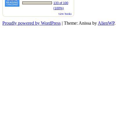
133 of 100
(100%)
view books
Proudly powered by WordPress
|
Theme: Anissa by
AlienWP
.