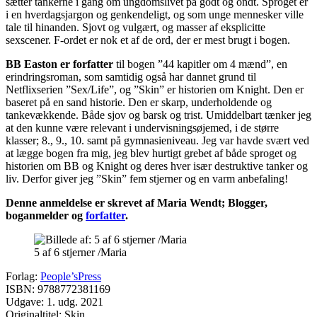
sætter tankerne i gang om ungdomslivet på godt og ondt. Sproget er
i en hverdagsjargon og genkendeligt, og som unge mennesker ville
tale til hinanden. Sjovt og vulgært, og masser af eksplicitte
sexscener. F-ordet er nok et af de ord, der er mest brugt i bogen.
BB Easton er forfatter
til bogen ”44 kapitler om 4 mænd”, en
erindringsroman, som samtidig også har dannet grund til
Netflixserien ”Sex/Life”, og ”Skin” er historien om Knight. Den er
baseret på en sand historie. Den er skarp, underholdende og
tankevækkende. Både sjov og barsk og trist. Umiddelbart tænker jeg
at den kunne være relevant i undervisningsøjemed, i de større
klasser; 8., 9., 10. samt på gymnasieniveau. Jeg var havde svært ved
at lægge bogen fra mig, jeg blev hurtigt grebet af både sproget og
historien om BB og Knight og deres hver især destruktive tanker og
liv. Derfor giver jeg ”Skin” fem stjerner og en varm anbefaling!
Denne anmeldelse er skrevet af Maria Wendt; Blogger,
boganmelder og
forfatter
.
5 af 6 stjerner /Maria
Forlag:
People’sPress
ISBN: 9788772381169
Udgave: 1. udg. 2021
Originaltitel: Skin