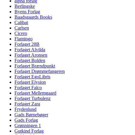
alpha forlag
Berlingske
Byens Forlag
Baadsgaards Books
Calibat
Carlsen
Cicero
Flamingo
Forlaget 28B
Forlaget Alvilda
Forlaget Aronsen
Forlaget Bolden
Forlaget Brændpunkt
Forlaget Drømmefangeren
Forlaget EgoLibris
Forlaget Elysion
Forlaget Falco
Forlaget Mellemgaard
Forlaget Turbulenz
Forlaget Zara
Frydenlund
Gads Børnebøger
Gads Forlag
Grønningen 1
Gutkind Forlag