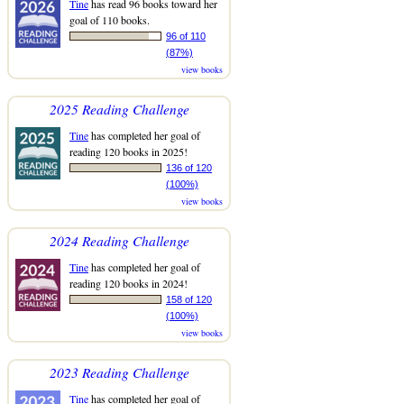
Tine
has read 96 books toward her
goal of 110 books.
96 of 110
(87%)
view books
2025 Reading Challenge
Tine
has completed her goal of
reading 120 books in 2025!
136 of 120
(100%)
view books
2024 Reading Challenge
Tine
has completed her goal of
reading 120 books in 2024!
158 of 120
(100%)
view books
2023 Reading Challenge
Tine
has completed her goal of